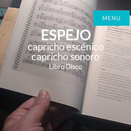
MENU
ESPEJO
capricho escénico
capricho sonoro
Libro Disco